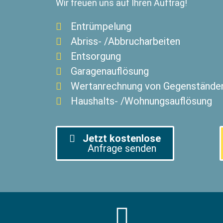
Wir freuen uns auf Ihren Auftrag!
Entrümpelung
Abriss- /Abbrucharbeiten
Entsorgung
Garagenauflösung
Wertanrechnung von Gegenstände
Haushalts- /Wohnungsauflösung
Jetzt kostenlose
Anfrage senden