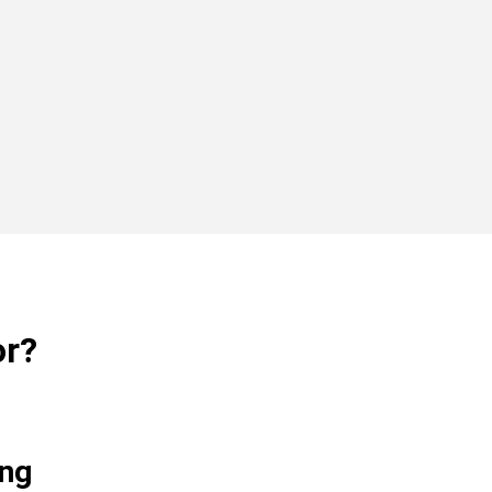
or?
ng