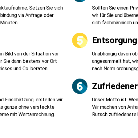
taktaufnahme. Setzen Sie sich
Sollten Sie einen Pr
rbindung via Anfrage oder
wir für Sie und über
 Minuten.
sich fachmännisch u
t
Entsorgung 
 Bild von der Situation vor
Unabhängig davon ob 
r Sie dann bestens vor Ort
angesammelt hat, wi
risses und Co. beraten.
nach Norm ordnungsg
Zufriedene
d Einschätzung, erstellen wir
Unser Motto ist: Wenn
Das ganze ohne versteckte
Wir machen von Anfan
Gerne mit Wertanrechnung.
Rutsch zufriedenstell