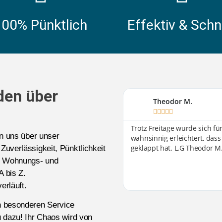
100% Pünktlich
Effektiv & Schn
den über
Theodor M.





Trotz Freitage wurde sich f
en uns über unser
wahnsinnig erleichtert, dass
geklappt hat. L.G Theodor M
 Zuverlässigkeit, Pünktlichkeit
-, Wohnungs- und
A bis Z.
erläuft.
n besonderen Service
 dazu! Ihr Chaos wird von