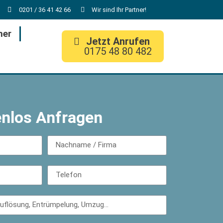
0201 / 36 41 42 66
Wir sind Ihr Partner!
her
Jetzt Anrufen
0175 48 80 482
enlos Anfragen