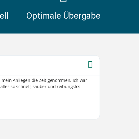
ell
Optimale Übergabe
Sabine W





ür mein Anliegen die Zeit genommen. Ich war
Von der ersten K
 alles so schnell, sauber und reibungslos
Umsetzung sind 
.
transparent, off
vorgestellt hatte