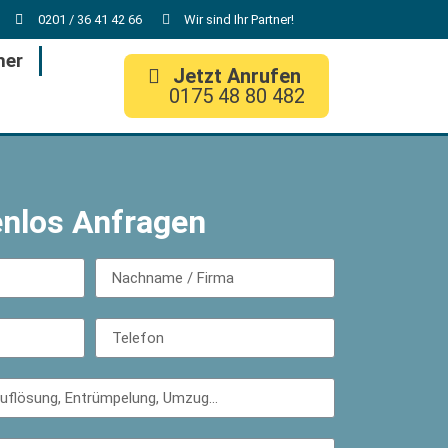
0201 / 36 41 42 66
Wir sind Ihr Partner!
her
Jetzt Anrufen
0175 48 80 482
enlos Anfragen