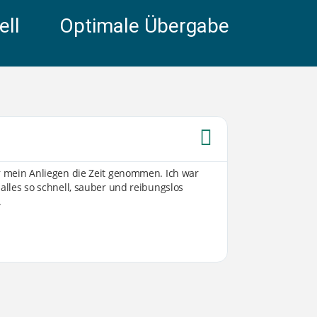
ell
Optimale Übergabe
Sabine W





ür mein Anliegen die Zeit genommen. Ich war
Von der ersten K
 alles so schnell, sauber und reibungslos
Umsetzung sind 
.
transparent, off
vorgestellt hatte