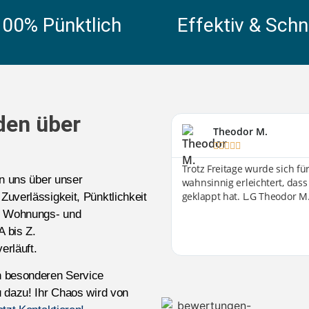
100% Pünktlich
Effektiv & Schn
den über
Theodor M.





Trotz Freitage wurde sich f
en uns über unser
wahnsinnig erleichtert, dass
geklappt hat. L.G Theodor M
 Zuverlässigkeit, Pünktlichkeit
-, Wohnungs- und
A bis Z.
erläuft.
n besonderen Service
 dazu! Ihr Chaos wird von