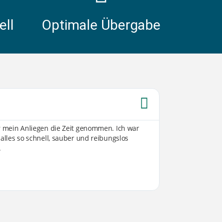
ell
Optimale Übergabe
Sabine W





ür mein Anliegen die Zeit genommen. Ich war
Von der ersten K
 alles so schnell, sauber und reibungslos
Umsetzung sind 
.
transparent, off
vorgestellt hatte