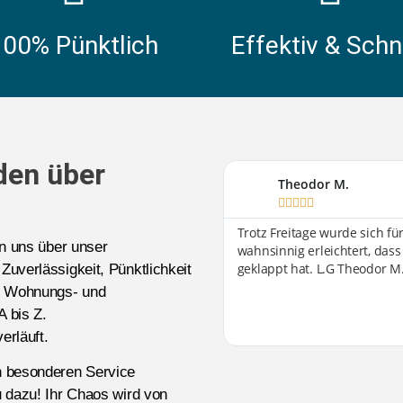
100% Pünktlich
Effektiv & Schn
den über
Theodor M.





Trotz Freitage wurde sich f
en uns über unser
wahnsinnig erleichtert, dass
geklappt hat. L.G Theodor M
 Zuverlässigkeit, Pünktlichkeit
-, Wohnungs- und
A bis Z.
erläuft.
n besonderen Service
 dazu! Ihr Chaos wird von