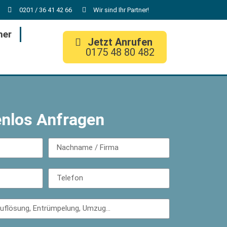
0201 / 36 41 42 66
Wir sind Ihr Partner!
her
Jetzt Anrufen
0175 48 80 482
enlos Anfragen