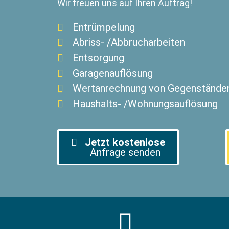
Wir freuen uns auf Ihren Auftrag!
Entrümpelung
Abriss- /Abbrucharbeiten
Entsorgung
Garagenauflösung
Wertanrechnung von Gegenstände
Haushalts- /Wohnungsauflösung
Jetzt kostenlose
Anfrage senden