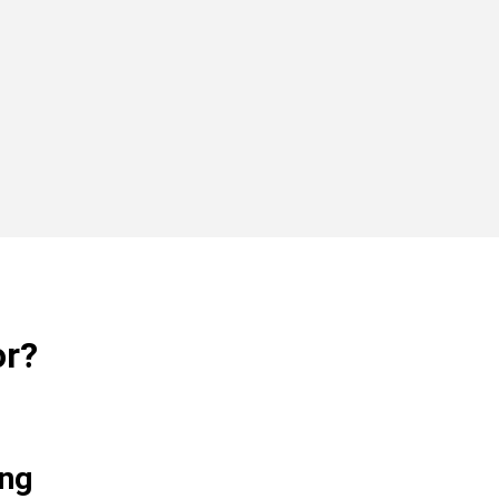
or?
ng