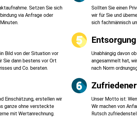
taktaufnahme. Setzen Sie sich
Sollten Sie einen Pr
rbindung via Anfrage oder
wir für Sie und über
 Minuten.
sich fachmännisch u
t
Entsorgung 
 Bild von der Situation vor
Unabhängig davon ob 
r Sie dann bestens vor Ort
angesammelt hat, wi
risses und Co. beraten.
nach Norm ordnungsg
Zufriedene
d Einschätzung, erstellen wir
Unser Motto ist: Wenn
Das ganze ohne versteckte
Wir machen von Anfan
Gerne mit Wertanrechnung.
Rutsch zufriedenstell