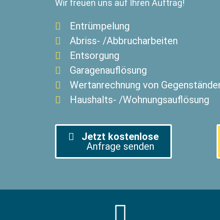
Wir freuen uns auf Ihren Auftrag!
Entrümpelung
Abriss- /Abbrucharbeiten
Entsorgung
Garagenauflösung
Wertanrechnung von Gegenstände
Haushalts- /Wohnungsauflösung
Jetzt kostenlose
Anfrage senden