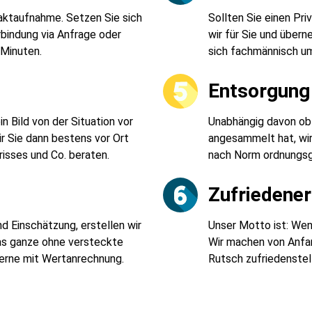
taktaufnahme. Setzen Sie sich
Sollten Sie einen Pr
rbindung via Anfrage oder
wir für Sie und über
 Minuten.
sich fachmännisch u
t
Entsorgung 
 Bild von der Situation vor
Unabhängig davon ob 
r Sie dann bestens vor Ort
angesammelt hat, wi
risses und Co. beraten.
nach Norm ordnungsg
Zufriedene
d Einschätzung, erstellen wir
Unser Motto ist: Wenn
Das ganze ohne versteckte
Wir machen von Anfan
Gerne mit Wertanrechnung.
Rutsch zufriedenstell