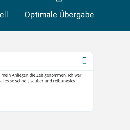
ell
Optimale Übergabe
Sabine W





ür mein Anliegen die Zeit genommen. Ich war
Von der ersten K
 alles so schnell, sauber und reibungslos
Umsetzung sind 
.
transparent, off
vorgestellt hatte