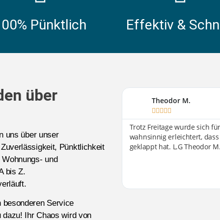
100% Pünktlich
Effektiv & Schn
den über
Theodor M.





Trotz Freitage wurde sich f
en uns über unser
wahnsinnig erleichtert, dass
geklappt hat. L.G Theodor M
 Zuverlässigkeit, Pünktlichkeit
-, Wohnungs- und
A bis Z.
erläuft.
n besonderen Service
 dazu! Ihr Chaos wird von