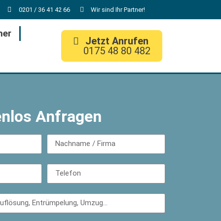
0201 / 36 41 42 66
Wir sind Ihr Partner!
her
Jetzt Anrufen
0175 48 80 482
enlos Anfragen