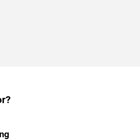
or?
ng