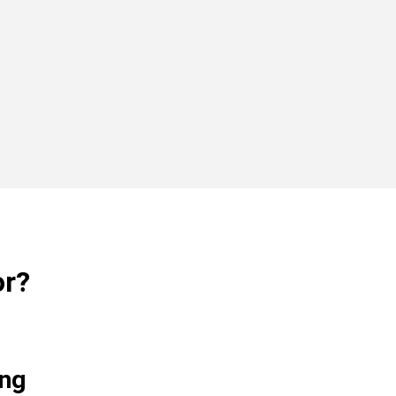
or?
ng