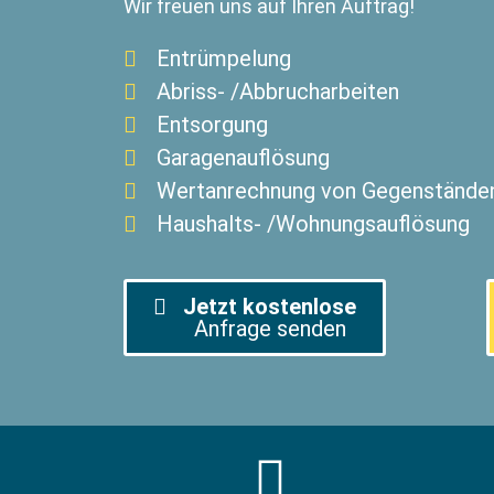
Wir freuen uns auf Ihren Auftrag!
Entrümpelung
Abriss- /Abbrucharbeiten
Entsorgung
Garagenauflösung
Wertanrechnung von Gegenstände
Haushalts- /Wohnungsauflösung
Jetzt kostenlose
Anfrage senden