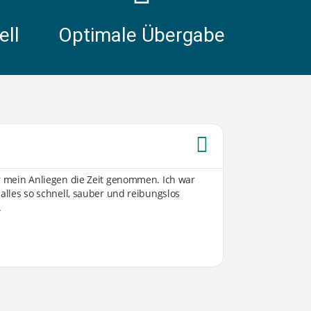
ell
Optimale Übergabe
Sabine W





ür mein Anliegen die Zeit genommen. Ich war
Von der ersten K
 alles so schnell, sauber und reibungslos
Umsetzung sind 
.
transparent, off
vorgestellt hatte