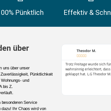
100% Pünktlich
Effektiv & Schn
den über
Theodor M.





Trotz Freitage wurde sich f
en uns über unser
wahnsinnig erleichtert, dass
geklappt hat. L.G Theodor M
 Zuverlässigkeit, Pünktlichkeit
-, Wohnungs- und
A bis Z.
erläuft.
n besonderen Service
 dazu! Ihr Chaos wird von