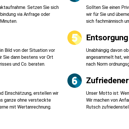
taktaufnahme. Setzen Sie sich
Sollten Sie einen Pr
rbindung via Anfrage oder
wir für Sie und über
 Minuten.
sich fachmännisch u
t
Entsorgung 
 Bild von der Situation vor
Unabhängig davon ob 
r Sie dann bestens vor Ort
angesammelt hat, wi
risses und Co. beraten.
nach Norm ordnungsg
Zufriedene
d Einschätzung, erstellen wir
Unser Motto ist: Wenn
Das ganze ohne versteckte
Wir machen von Anfan
Gerne mit Wertanrechnung.
Rutsch zufriedenstell