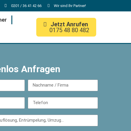
0201 / 36 41 42 66
Wir sind Ihr Partner!
her
Jetzt Anrufen
0175 48 80 482
enlos Anfragen