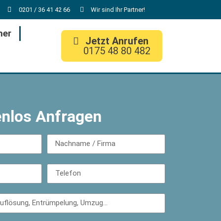
0201 / 36 41 42 66
Wir sind Ihr Partner!
her
Jetzt Anrufen
0175 48 80 482
enlos Anfragen