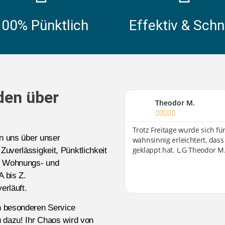
100% Pünktlich
Effektiv & Schn
den über
Theodor M.





Trotz Freitage wurde sich f
en uns über unser
wahnsinnig erleichtert, dass
geklappt hat. L.G Theodor M
 Zuverlässigkeit, Pünktlichkeit
-, Wohnungs- und
A bis Z.
erläuft.
n besonderen Service
 dazu! Ihr Chaos wird von