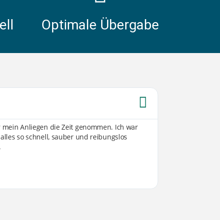
ell
Optimale Übergabe
Sabine W





ür mein Anliegen die Zeit genommen. Ich war
Von der ersten K
 alles so schnell, sauber und reibungslos
Umsetzung sind 
.
transparent, off
vorgestellt hatte