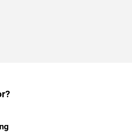
or?
ng