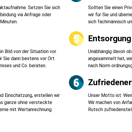
taktaufnahme. Setzen Sie sich
Sollten Sie einen Pr
rbindung via Anfrage oder
wir für Sie und über
 Minuten.
sich fachmännisch u
t
Entsorgung 
 Bild von der Situation vor
Unabhängig davon ob 
r Sie dann bestens vor Ort
angesammelt hat, wi
risses und Co. beraten.
nach Norm ordnungsg
Zufriedene
d Einschätzung, erstellen wir
Unser Motto ist: Wenn
Das ganze ohne versteckte
Wir machen von Anfan
Gerne mit Wertanrechnung.
Rutsch zufriedenstell